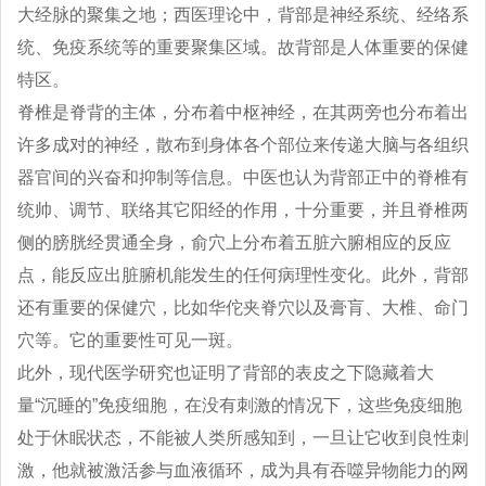
大经脉的聚集之地；西医理论中，背部是神经系统、经络系
统、免疫系统等的重要聚集区域。故背部是人体重要的保健
特区。
脊椎是脊背的主体，分布着中枢神经，在其两旁也分布着出
许多成对的神经，散布到身体各个部位来传递大脑与各组织
器官间的兴奋和抑制等信息。中医也认为背部正中的脊椎有
统帅、调节、联络其它阳经的作用，十分重要，并且脊椎两
侧的膀胱经贯通全身，俞穴上分布着五脏六腑相应的反应
点，能反应出脏腑机能发生的任何病理性变化。此外，背部
还有重要的保健穴，比如华佗夹脊穴以及膏肓、大椎、命门
穴等。它的重要性可见一斑。
此外，现代医学研究也证明了背部的表皮之下隐藏着大
量“沉睡的”免疫细胞，在没有刺激的情况下，这些免疫细胞
处于休眠状态，不能被人类所感知到，一旦让它收到良性刺
激，他就被激活参与血液循环，成为具有吞噬异物能力的网