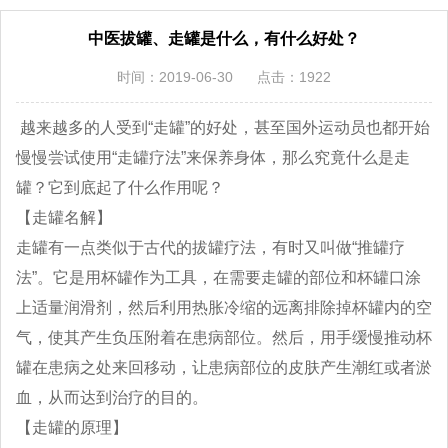
中医拔罐、走罐是什么，有什么好处？
时间：2019-06-30
点击：1922
越来越多的人受到“走罐”的好处，甚至国外运动员也都开始
慢慢尝试使用“走罐疗法”来保养身体，那么究竟什么是走
罐？它到底起了什么作用呢？
【走罐名解】
走罐有一点类似于古代的拔罐疗法，有时又叫做“推罐疗
法”。它是用杯罐作为工具，在需要走罐的部位和杯罐口涂
上适量润滑剂，然后利用热胀冷缩的远离排除掉杯罐内的空
气，使其产生负压附着在患病部位。然后，用手缓慢推动杯
罐在患病之处来回移动，让患病部位的皮肤产生潮红或者淤
血，从而达到治疗的目的。
【走罐的原理】