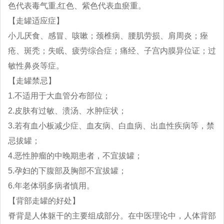
色代表毒气重,红色、紫色代表血瘀重。
【走罐适应症】
小儿厌食、感冒、咳嗽；颈椎病、腰肌劳损、肩周炎；痤
疮、斑秃；失眠、疲劳综合症；痛经、子宫内膜异位证；过
敏性鼻炎等症。
【走罐禁忌】
1.不适用于大血管分布部位；
2.皮肤有过敏、溃汤、水肿症状；
3.若有血小板减少症、血友病、白血病、出血性疾病等，禁
忌拔罐；
4.恶性肿瘤的中晚期患者，不宜拔罐；
5.孕妇的下腹部及胸部不宜拔罐；
6.年老体弱多病者慎用。
【背部走罐的好处】
脊背是人体躯干的主要组成部分。在中医理论中，人体背部