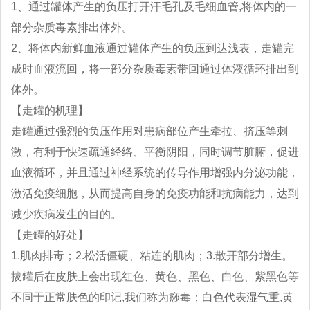
1、通过罐体产生的负压打开汗毛孔及毛细血管,将体内的一
部分杂质毒素排出体外。
2、将体内新鲜血液通过罐体产生的负压到达浅表，走罐完
成时血液流回，将一部分杂质毒素带回通过体液循环排出到
体外。
【走罐的机理】
走罐通过强烈的负压作用对患病部位产生牵拉、挤压等刺
激，有利于快速疏通经络、平衡阴阳，同时调节脏腑，促进
血液循环，并且通过神经系统的传导作用增强内分泌功能，
激活免疫细胞，从而提高自身的免疫功能和抗病能力，达到
减少疾病发生的目的。
【走罐的好处】
1.肌肉排毒；2.松活僵硬、粘连的肌肉；3.散开部分增生。
拔罐后在皮肤上会出现红色、黄色、黑色、白色、紫黑色等
不同于正常肤色的印记,我们称为痧毒；白色代表湿气重,黄