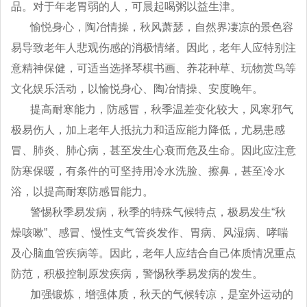
品。对于年老胃弱的人，可晨起喝粥以益生津。
愉悦身心，陶冶情操，秋风萧瑟，自然界凄凉的景色容
易导致老年人悲观伤感的消极情绪。因此，老年人应特别注
意精神保健，可适当选择琴棋书画、养花种草、玩物赏鸟等
文化娱乐活动，以愉悦身心、陶冶情操、安度晚年。
提高耐寒能力，防感冒，秋季温差变化较大，风寒邪气
极易伤人，加上老年人抵抗力和适应能力降低，尤易患感
冒、肺炎、肺心病，甚至发生心衰而危及生命。因此应注意
防寒保暖，有条件的可坚持用冷水洗脸、擦鼻，甚至冷水
浴，以提高耐寒防感冒能力。
警惕秋季易发病，秋季的特殊气候特点，极易发生“秋
燥咳嗽”、感冒、慢性支气管炎发作、胃病、风湿病、哮喘
及心脑血管疾病等。因此，老年人应结合自己体质情况重点
防范，积极控制原发疾病，警惕秋季易发病的发生。
加强锻炼，增强体质，秋天的气候转凉，是室外运动的