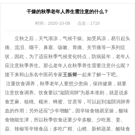
干燥的秋季老年人养生需注意的什么？
时间：2020-10-08
点击：1710
立秋之后，天气渐凉，气候干燥。如受风凉，易引起头
痛、流泪、咽干、鼻塞、咳嗽、胃痛、关节痛等一系列症
状，因此，为了适应秋季气候变化特点，防病延年，老年人
应注意秋季养生。那么老年人在秋季养生需要注意什么呢？
接下来和山东名中医药专家
王振卿
一起来了解一下吧。
注重饮食调养，秋季老年人要想少患病，保持健康，就要
注意饮食调养。饮食要以“滋阴润肺”为基本准则，就是说多
食芝麻、核桃、糯米、蜂蜜、甘蔗等，可以起到滋阴润肺养
血的作用；另外还应“少辛增酸”，因辛味食物易至燥，酸味
食物能生津，所以秋季饮食还要少辛多酸。少吃葱、姜、
蒜、辣椒等辛辣食品；多吃广柑、山楂、新鲜蔬菜、酸味食