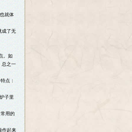
，也就体
就成了无
点。如
。总之一
个特点：
作炉子里
是常用的
操作起来