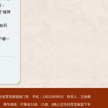
段；
“健脾
血药
于哪一
育贤家园南门旁 手机：13012929515 联系人：王振卿
乘车路线：可乘坐31路、21路、8路公交车到育贤家园下车