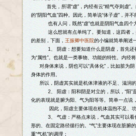
首先，所谓“虚”，内经有云“精气夺则虚”
的“阴阳气血”四种。因此，简单说“体子虚”，并
也有人问，既然“虚”也就是阴阳气血四个
这么想就有点单纯了。要知道，这四者，并
的差别，下面，
王振卿中医院
的小编就简单阐述
1、 阴虚：想要知道什么是阴虚，首先还得
为“属性”。也就是一类事物、功能的特性。内经
对身体来说，阴也可以“具体化”，比如脏为
身体的作用。
所以，阴虚其实就是机体津液的不足、滋润
2、 阳虚：阳和阴是对立的，所以，“阳”
化的表现就是腑为阳、气为阳等等。简单一点说
因此，阳虚主要体现在机体温煦不足、功能
3、 气虚：严格点来说，气血其实可以看作阴
形的、在固定路径循行的。“气”主要体现在脏腑
重“气机”的调理；