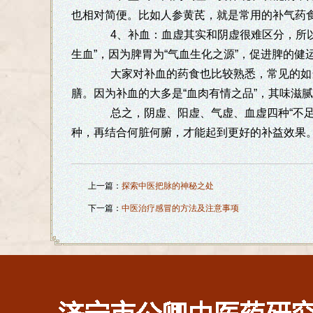
也相对简便。比如人参黄芪，就是常用的补气药
4、补血：血虚其实和阴虚很难区分，所以
生血”，因为脾胃为“气血生化之源”，促进脾的健
大家对补血的药食也比较熟悉，常见的如当
膳。因为补血的大多是“血肉有情之品”，其味滋
总之，阴虚、阳虚、气虚、血虚四种“不足
种，再结合何脏何腑，才能起到更好的补益效果
上一篇：
探索中医把脉的神秘之处
下一篇：
中医治疗感冒的方法及注意事项