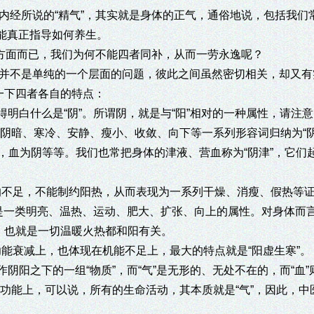
。内经所说的“精气”，其实就是身体的正气，通俗地说，包括我们
不能真正指导如何养生。
方面而已，我们为何不能四者同补，从而一劳永逸呢？
不是单纯的一个层面的问题，彼此之间虽然密切相关，却又有
一下四者各自的特点：
明白什么是“阴”。所谓阴，就是与“阳”相对的一种属性，请注
将阴暗、寒冷、安静、瘦小、收敛、向下等一系列形容词归纳为“阴
阴，血为阴等等。我们也常把身体的津液、营血称为“阴津”，它们
的不足，不能制约阳热，从而表现为一系列干燥、消瘦、假热等
是一类明亮、温热、运动、肥大、扩张、向上的属性。对身体而
，也就是一切温暖火热都和阳有关。
衰减上，也体现在机能不足上，最大的特点就是“阳虚生寒”。
阳之下的一组“物质”，而“气”是无形的、无处不在的，而“血”
的功能上，可以说，所有的生命活动，其本质就是“气”，因此，中