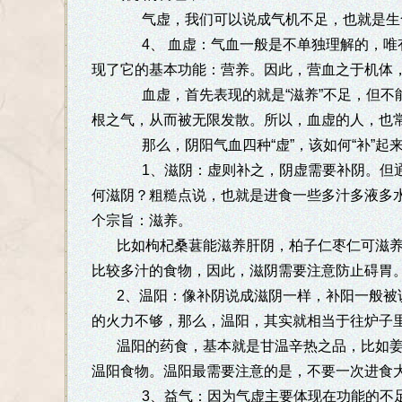
气虚，我们可以说成气机不足，也就是生命
4、 血虚：气血一般是不单独理解的，唯有
现了它的基本功能：营养。因此，营血之于机体，
血虚，首先表现的就是“滋养”不足，但不能忽
根之气，从而被无限发散。所以，血虚的人，也常
那么，阴阳气血四种“虚”，该如何“补”起
1、滋阴：虚则补之，阴虚需要补阴。但通常
何滋阴？粗糙点说，也就是进食一些多汁多液多
个宗旨：滋养。
比如枸杞桑葚能滋养肝阴，柏子仁枣仁可滋
比较多汁的食物，因此，滋阴需要注意防止碍胃
2、温阳：像补阴说成滋阴一样，补阳一般被说
的火力不够，那么，温阳，其实就相当于往炉子
温阳的药食，基本就是甘温辛热之品，比如
温阳食物。温阳最需要注意的是，不要一次进食
3、益气：因为气虚主要体现在功能的不足