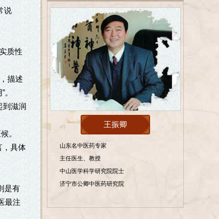
常说
实质性
意，描述
”。
起到滋润
王振卿
证候。
山东名中医药专家
言，具体
主任医生、教授
中山医学科学研究院院士
济宁市公卿中医药研究院
则是有
医最注