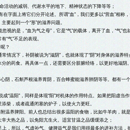
活动的减弱、代谢水平的地下、精神状态的下降等等；
在字面上将它们分开论述。所谓“血”，我们更多以“营血”相称
主要起到一个“形”的滋养问题。
视的是，“血为气之母”，它是“气”的载体，离开了血，“气”也
有“气”不足的表现。
来呢？
情况下，补阴被说为“滋阴”，也就体现了“阴”对身体的滋养特
水分的药食。再具体一点，还需要区分脏腑经络，以更好地滋阴
养心阴，石斛芦根滋养胃阴，百合蜂蜜能滋养肺阴等等。都有一
。
成“温阳”，同样是体现“阳”对机体的作用特点。如果把阳虚当
里添柴，或者疏通闭塞的炉子，以使火力更旺。
姜附温养脾阳。前人也总结出很多温阳的食物，比如牛羊肉，就
大辛大热之品，以免阳亢生火。适宜甘温之品缓缓添之；
上，所以，气虚补气、健脾益气是我们用得最多的进补方法，