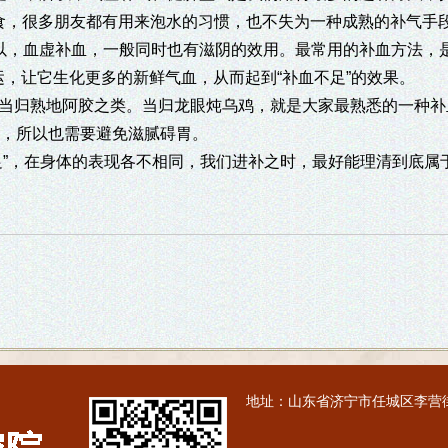
食，很多朋友都有用来泡水的习惯，也不失为一种成熟的补气手
，血虚补血，一般同时也有滋阴的效用。最常用的补血方法，是
运，让它生化更多的新鲜气血，从而起到“补血不足”的效果。
归熟地阿胶之类。当归龙眼炖乌鸡，就是大家最熟悉的一种补
腻，所以也需要避免滋腻碍胃。
”，在身体的表现各不相同，我们进补之时，最好能理清到底属
。
地址：山东省济宁市任城区李营街道